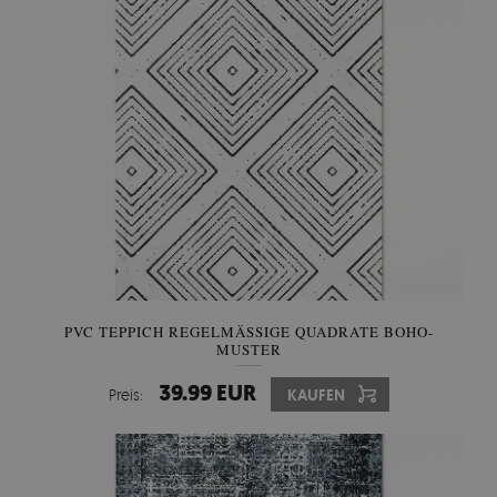
PVC TEPPICH REGELMÄSSIGE QUADRATE BOHO-M
USTER
39.99 EUR
Preis:
KAUFEN