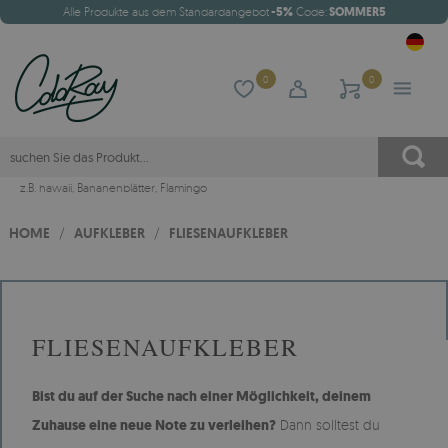
Alle Produkte aus dem Standardangebot
-5%
Code:
SOMMER5
0
0
z.B.
hawaii
,
Bananenblätter
,
Flamingo
HOME
/
AUFKLEBER
/
FLIESENAUFKLEBER
FLIESENAUFKLEBER
Bist du auf der Suche nach einer Möglichkeit, deinem
Zuhause eine neue Note zu verleihen?
Dann solltest du