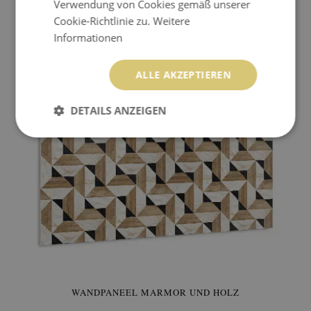
Verwendung von Cookies gemäß unserer
Cookie-Richtlinie zu.
WANDPANEEL ABSTRAKTION MIT GOLD
Weitere
Informationen
49.99 EUR
Preis:
KAUFEN
ALLE AKZEPTIEREN
DETAILS ANZEIGEN
WANDPANEEL MARMOR UND HOLZ