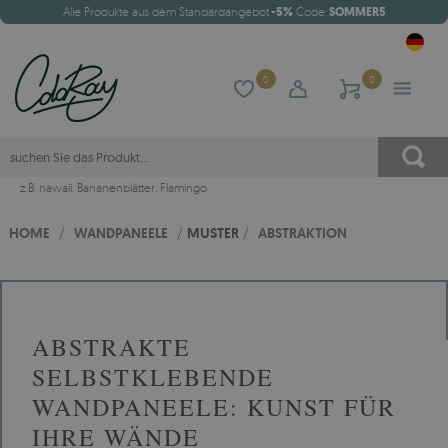
Alle Produkte aus dem Standardangebot
-5%
Code:
SOMMER5
0
0
z.B.
hawaii
,
Bananenblätter
,
Flamingo
HOME
/
WANDPANEELE
/
MUSTER
/
ABSTRAKTION
ABSTRAKTE
SELBSTKLEBENDE
WANDPANEELE: KUNST FÜR
IHRE WÄNDE