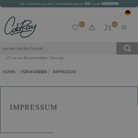
Alle Produkte aus dem Standardangebot
-5%
Code:
SOMMER5
0
0
z.B.
hawaii
,
Bananenblätter
,
Flamingo
HOME
/
FÜR KUNDEN
/
IMPRESSUM
IMPRESSUM