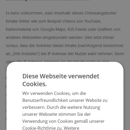
Es kann vorkommen, dass innerhalb dieses Onlineangebotes
Inhalte Dritter, wie zum Beispiel Videos von YouTube,
Kartenmaterial von Google-Maps, RSS-Feeds oder Grafiken von
anderen Webseiten eingebunden werden. Dies setzt immer
voraus, dass die Anbieter dieser Inhalte (nachfolgend bezeichnet
als „Dritt-Anbieter“) die IP-Adresse der Nutzer wahr nehmen. Denn
ohne die IP-Adresse, könnten sie die Inhalte nicht an den
Browser des jeweiligen Nutzers senden. Die IP-Adresse ist damit
Diese Webseite verwendet
für die Darstellung dieser Inhalte erforderlich. Wir bemühen uns
Cookies.
nur solche Inhalte zu verwenden, deren jeweilige Anbieter die IP-
Wir verwenden Cookies, um die
Adresse lediglich zur Auslieferung der Inhalte verwenden.
Benutzerfreundlichkeit unserer Website zu
Jedoch haben wir keinen Einfluss darauf, falls die Dritt-Anbieter
verbessern. Durch die weitere Nutzung
die IP-Adresse z.B. für statistische Zwecke speichern. Soweit dies
unserer Webseite stimmen Sie der
uns bekannt ist, klären wir die Nutzer darüber auf.
Verwendung von Cookies gemäß unserer
Cookie-Richtlinie zu.
Weitere