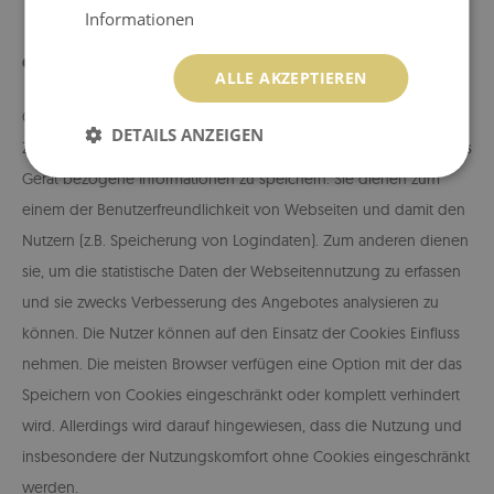
Informationen
Cookies
ALLE AKZEPTIEREN
Cookies sind kleine Dateien, die es ermöglichen, auf dem
DETAILS ANZEIGEN
Zugriffsgerät der Nutzer (PC, Smartphone o.ä.) spezifische, auf das
Gerät bezogene Informationen zu speichern. Sie dienen zum
einem der Benutzerfreundlichkeit von Webseiten und damit den
Nutzern (z.B. Speicherung von Logindaten). Zum anderen dienen
sie, um die statistische Daten der Webseitennutzung zu erfassen
und sie zwecks Verbesserung des Angebotes analysieren zu
können. Die Nutzer können auf den Einsatz der Cookies Einfluss
nehmen. Die meisten Browser verfügen eine Option mit der das
Speichern von Cookies eingeschränkt oder komplett verhindert
wird. Allerdings wird darauf hingewiesen, dass die Nutzung und
insbesondere der Nutzungskomfort ohne Cookies eingeschränkt
werden.