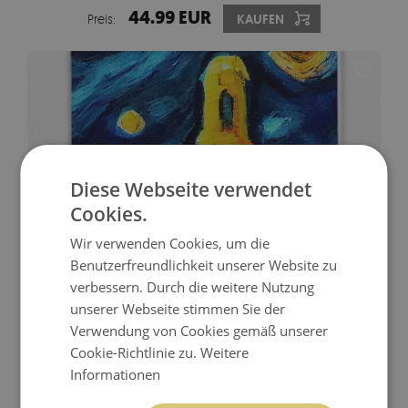
44.99 EUR
Preis:
KAUFEN
Diese Webseite verwendet
Cookies.
Wir verwenden Cookies, um die
Benutzerfreundlichkeit unserer Website zu
verbessern. Durch die weitere Nutzung
unserer Webseite stimmen Sie der
ROLLO BEMALTE STADT
Verwendung von Cookies gemäß unserer
Cookie-Richtlinie zu.
Weitere
44.99 EUR
Informationen
Preis:
KAUFEN