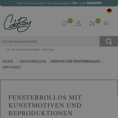
Alle Produkte aus dem Standardangebot
-5%
Code:
SOMMER5
0
0
z.B.
hawaii
,
Bananenblätter
,
Flamingo
HOME
/
FENSTERROLLOS
/
MOTIVE FÜR FENSTERROLLOS
/
DER KUNST
FENSTERROLLOS MIT
KUNSTMOTIVEN UND
REPRODUKTIONEN