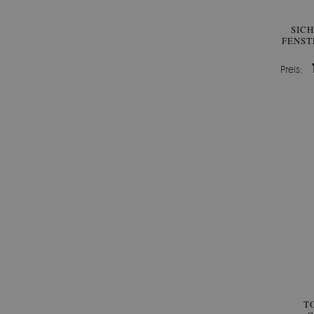
SIC
FENST
Preis:
T