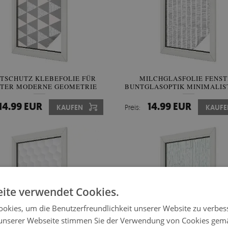
HTSCHUTZ KLEBEFOLIE FÜR
MILCHGLASFOLIE FENS
STER MODERNE GEOMETRIE
BUNTGLASOPTIK MINIMALIS
LINIEN
14.99 EUR
14.99 EUR
KAUFEN
Preis:
KAUFE
ite verwendet Cookies.
okies, um die Benutzerfreundlichkeit unserer Website zu verbes
unserer Webseite stimmen Sie der Verwendung von Cookies gem