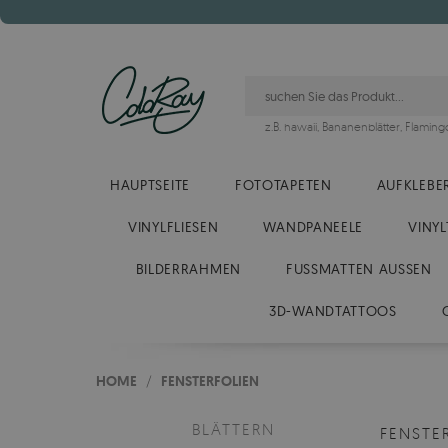
z.B.
hawaii
,
Bananenblätter
,
Flaming
HAUPTSEITE
FOTOTAPETEN
AUFKLEBE
VINYLFLIESEN
WANDPANEELE
VINYL
BILDERRAHMEN
FUSSMATTEN AUSSEN
3D-WANDTATTOOS
HOME
/
FENSTERFOLIEN
BLÄTTERN
FENSTE