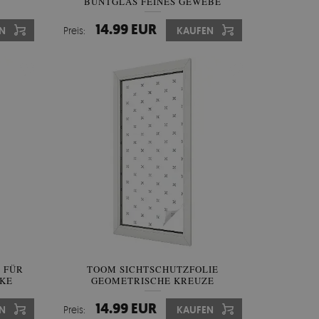
N
BUNTGLAS FEINES GEWEBE
14.99 EUR
N
Preis:
KAUFEN
 FÜR
TOOM SICHTSCHUTZFOLIE
CKE
GEOMETRISCHE KREUZE
14.99 EUR
N
Preis:
KAUFEN