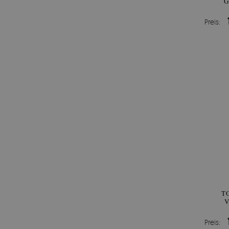
G
Preis:
T
V
Preis: