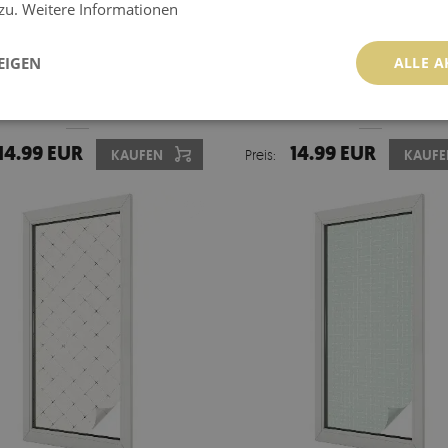
 zu.
Weitere Informationen
EIGEN
ALLE A
LCHGLASFOLIE FENSTER
MILCHGLASFOLIE FENS
LASOPTIK WEISSES MOSAIK
BUNTGLASOPTIK HOLZMU
14.99 EUR
14.99 EUR
KAUFEN
Preis:
KAUFE