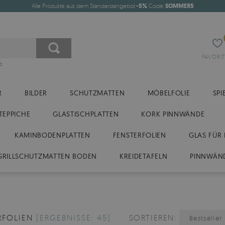
Alle Produkte aus dem Standardangebot
-5%
Code:
SOMMER5
FAVORI
o
R
BILDER
SCHUTZMATTEN
MÖBELFOLIE
SPI
TEPPICHE
GLASTISCHPLATTEN
KORK PINNWÄNDE
KAMINBODENPLATTEN
FENSTERFOLIEN
GLAS FÜR 
GRILLSCHUTZMATTEN BODEN
KREIDETAFELN
PINNWÄN
RFOLIEN
[ERGEBNISSE: 45]
SORTIEREN:
Bestseller