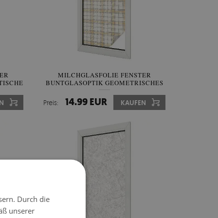
TER
MILCHGLASFOLIE FENSTER
TISCHE
BUNTGLASOPTIK GEOMETRISCHES
RASTER
14.99 EUR
N
Preis:
KAUFEN
sern. Durch die
äß unserer