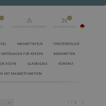
0
0
TEN
ANMELDEN/REGISTRIEREN
IHR WARENKORB
EGEL
MAGNETTAFELN
FENSTERROLLOS
UNTERLAGEN FÜR KERZEN
BADEMATTEN
DIE KÜCHE
GLASREGALE
KONTAKT
DE MIT MAGNETFUNKTION
/
1
2