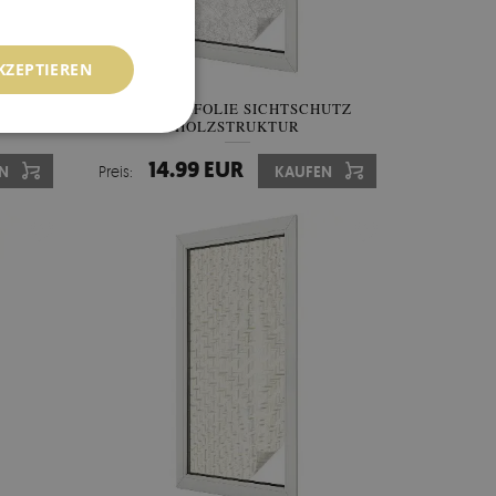
KZEPTIEREN
TER
FENSTERFOLIE SICHTSCHUTZ
STER
HOLZSTRUKTUR
14.99 EUR
N
Preis:
KAUFEN