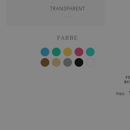
TRANSPARENT
FARBE
F
BU
Preis: