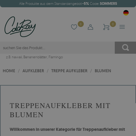
Alle Produkte aus dem Standardangebot
-5%
Code:
SOMMER5
0
0
z.B.
hawaii
,
Bananenblätter
,
Flamingo
HOME
/
AUFKLEBER
/
TREPPE AUFKLEBER
/
BLUMEN
TREPPENAUFKLEBER MIT
BLUMEN
Willkommen in unserer Kategorie für Treppenaufkleber mit