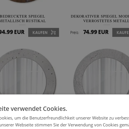
BEDRUCKTER SPIEGEL
DEKORATIVER SPIEGEL MOD
METALLISCH RUSTIKAL
VERROSTETES METAL
94.99 EUR
74.99 EUR
KAUFEN
Preis:
KAUF
ite verwendet Cookies.
okies, um die Benutzerfreundlichkeit unserer Website zu verbes
unserer Webseite stimmen Sie der Verwendung von Cookies gem