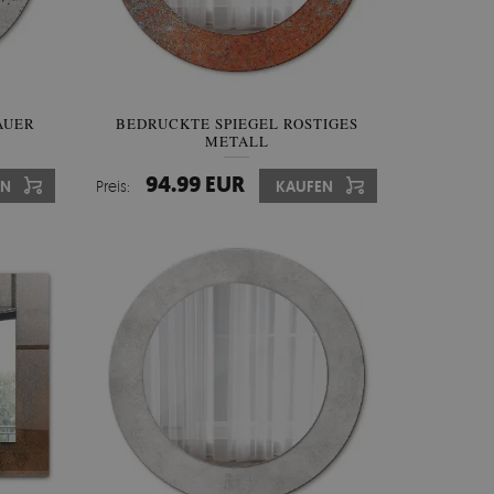
AUER
BEDRUCKTE SPIEGEL ROSTIGES
METALL
94.99 EUR
EN
Preis:
KAUFEN