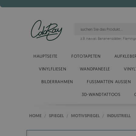
z.B.
hawaii
,
Bananenblätter
,
Flaming
HAUPTSEITE
FOTOTAPETEN
AUFKLEBE
VINYLFLIESEN
WANDPANEELE
VINYL
BILDERRAHMEN
FUSSMATTEN AUSSEN
3D-WANDTATTOOS
HOME
/
SPIEGEL
/
MOTIVSPIEGEL
/
INDUSTRIELL