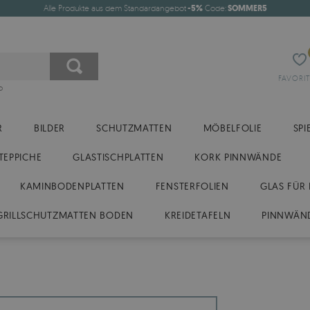
Alle Produkte aus dem Standardangebot
-5%
Code:
SOMMER5
FAVORI
o
R
BILDER
SCHUTZMATTEN
MÖBELFOLIE
SPI
TEPPICHE
GLASTISCHPLATTEN
KORK PINNWÄNDE
KAMINBODENPLATTEN
FENSTERFOLIEN
GLAS FÜR 
GRILLSCHUTZMATTEN BODEN
KREIDETAFELN
PINNWÄN