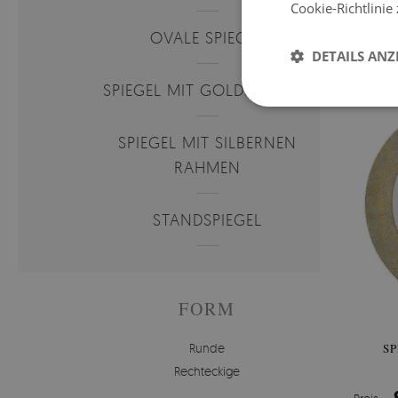
Cookie-Richtlinie
OVALE SPIEGEL
Preis:
DETAILS ANZ
SPIEGEL MIT GOLDRAHMEN
SPIEGEL MIT SILBERNEN
RAHMEN
STANDSPIEGEL
FORM
Runde
S
Rechteckige