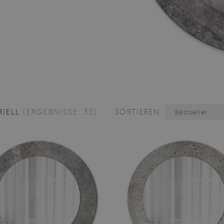
RIELL
[ERGEBNISSE: 33]
SORTIEREN:
Bestseller