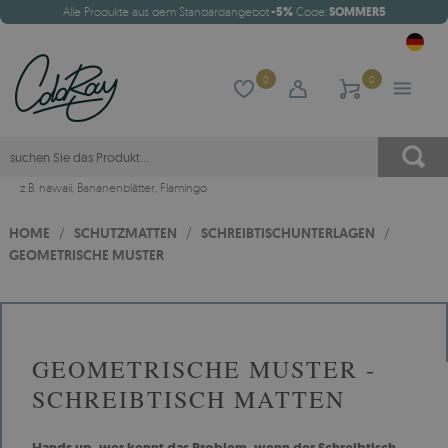
Alle Produkte aus dem Standardangebot
-5%
Code:
SOMMER5
0
0
z.B.
hawaii
,
Bananenblätter
,
Flamingo
HOME
/
SCHUTZMATTEN
/
SCHREIBTISCHUNTERLAGEN
/
GEOMETRISCHE MUSTER
GEOMETRISCHE MUSTER -
SCHREIBTISCH MATTEN