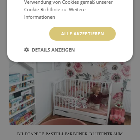
Verwendung von Cookies gemäß unserer
Cookie-Richtlinie zu.
Weitere
FOTOTAPETE DSCHUNGEL DER ANANAS
Informationen
139.99 EUR
Preis:
KAUFEN
ALLE AKZEPTIEREN
DETAILS ANZEIGEN
BILDTAPETE PASTELLFARBENER BLÜTENTRAUM