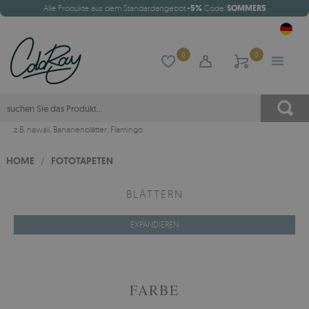
Alle Produkte aus dem Standardangebot
-5%
Code:
SOMMER5
0
0
z.B.
hawaii
,
Bananenblätter
,
Flamingo
HOME
/
FOTOTAPETEN
BLÄTTERN
EXPANDIEREN
FARBE