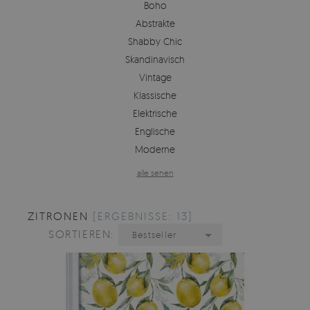
Boho
Abstrakte
Shabby Chic
Skandinavisch
Vintage
Klassische
Elektrische
Englische
Moderne
alle sehen
ZITRONEN
[ERGEBNISSE: 13]
SORTIEREN:
Bestseller