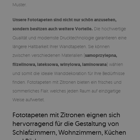
Muster.
Unsere Fototapeten sind nicht nur schön anzusehen,
sondern besitzen auch weitere Vorteile.
Die hochwertige
Qualität und modernste Drucktechnologie garantieren eine
längere Haltbarkeit Ihrer Wandtapeten. Sie können
zwischen verschiedenen Materialien (
samoprzylepna,
flizelinowa, lateksowa, winylowa, laminowana
) wählen
und somit die ideale Wanddekoration für Ihre Bedürfnisse
finden. Fototapeten mit Zitronen bieten ein frisches und
sommerliches Flair, welches jeden Raum auf einzigartige
Weise aufwertet.
Fototapeten mit Zitronen eignen sich
hervorragend für die Gestaltung von
Schlafzimmern, Wohnzimmern, Küchen