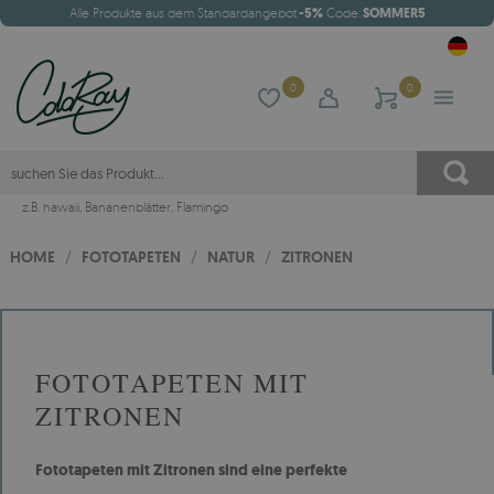
Alle Produkte aus dem Standardangebot
-5%
Code:
SOMMER5
0
0
z.B.
hawaii
,
Bananenblätter
,
Flamingo
HOME
/
FOTOTAPETEN
/
NATUR
/
ZITRONEN
FOTOTAPETEN MIT
ZITRONEN
Fototapeten mit Zitronen sind eine perfekte