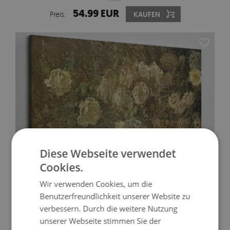
54.99 EUR
Preis:
KAUFEN
Diese Webseite verwendet
Cookies.
Wir verwenden Cookies, um die
FOTO AUF LEINWAND BLUMENLANDSCHAFT IN
ERDTÖNEN
Benutzerfreundlichkeit unserer Website zu
verbessern. Durch die weitere Nutzung
54.99 EUR
Preis:
KAUFEN
unserer Webseite stimmen Sie der