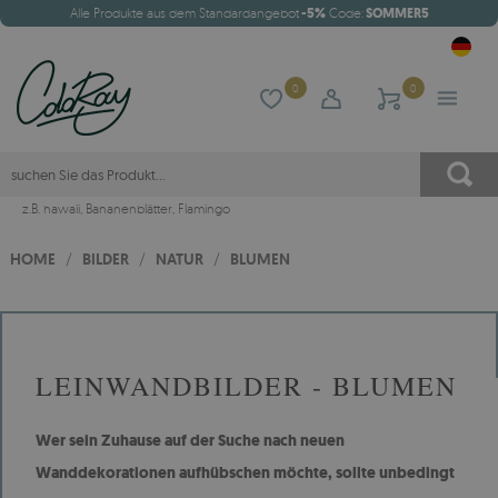
Alle Produkte aus dem Standardangebot
-5%
Code:
SOMMER5
0
0
z.B.
hawaii
,
Bananenblätter
,
Flamingo
HOME
/
BILDER
/
NATUR
/
BLUMEN
LEINWANDBILDER - BLUMEN
Wer sein Zuhause auf der Suche nach neuen
Wanddekorationen aufhübschen möchte, sollte unbedingt